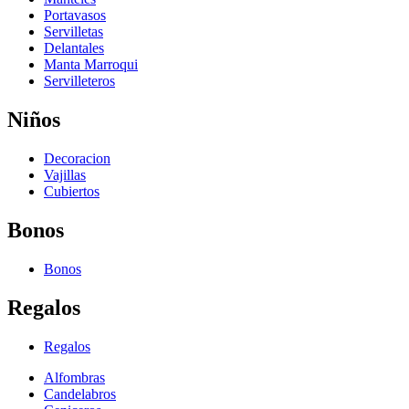
Portavasos
Servilletas
Delantales
Manta Marroqui
Servilleteros
Niños
Decoracion
Vajillas
Cubiertos
Bonos
Bonos
Regalos
Regalos
Alfombras
Candelabros