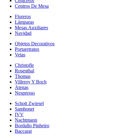
Ceniceros
Centros De Mesa
Floreros
Lámparas
Mesas Auxiliares
Navidad
Objetos Decorativos
Portaretratos
Velas
Christofle
Rosenthal
Thomas
Villeroy Y Boch
Atenas
Nespresso
Schott Zwiesel
Sambonet
IVV
Nachtmann
Bordallo Pinheiro
Baccarat