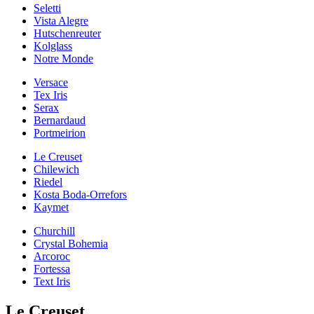
Seletti
Vista Alegre
Hutschenreuter
Kolglass
Notre Monde
Versace
Tex Iris
Serax
Bernardaud
Portmeirion
Le Creuset
Chilewich
Riedel
Kosta Boda-Orrefors
Kaymet
Churchill
Crystal Bohemia
Arcoroc
Fortessa
Text Iris
Le Creuset