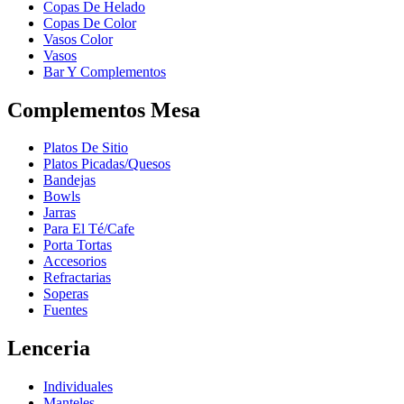
Copas De Helado
Copas De Color
Vasos Color
Vasos
Bar Y Complementos
Complementos Mesa
Platos De Sitio
Platos Picadas/Quesos
Bandejas
Bowls
Jarras
Para El Té/Cafe
Porta Tortas
Accesorios
Refractarias
Soperas
Fuentes
Lenceria
Individuales
Manteles