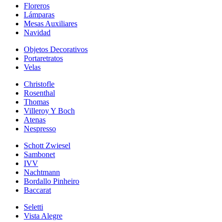
Floreros
Lámparas
Mesas Auxiliares
Navidad
Objetos Decorativos
Portaretratos
Velas
Christofle
Rosenthal
Thomas
Villeroy Y Boch
Atenas
Nespresso
Schott Zwiesel
Sambonet
IVV
Nachtmann
Bordallo Pinheiro
Baccarat
Seletti
Vista Alegre