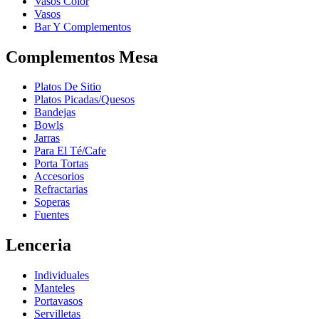
Vasos Color
Vasos
Bar Y Complementos
Complementos Mesa
Platos De Sitio
Platos Picadas/Quesos
Bandejas
Bowls
Jarras
Para El Té/Cafe
Porta Tortas
Accesorios
Refractarias
Soperas
Fuentes
Lenceria
Individuales
Manteles
Portavasos
Servilletas