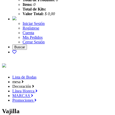
Itens:
0
Total de Kits:
Valor Total:
$ 0,00
Iniciar Sesión
Regístrese
Cuenta
Mis Pedidos
Cerrar Sesión
Lista de Bodas
mesa
Decoración
Línea Horeca
MARCAS
Promociones
Vajilla