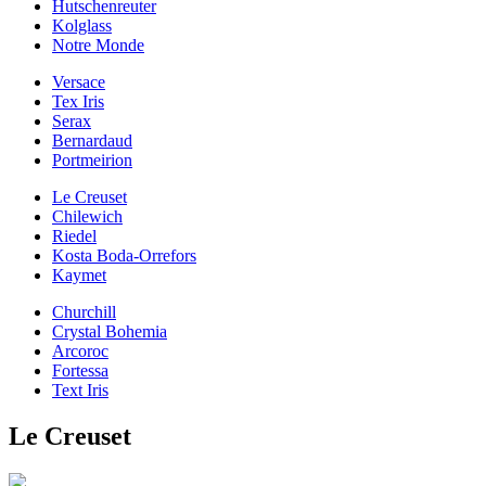
Hutschenreuter
Kolglass
Notre Monde
Versace
Tex Iris
Serax
Bernardaud
Portmeirion
Le Creuset
Chilewich
Riedel
Kosta Boda-Orrefors
Kaymet
Churchill
Crystal Bohemia
Arcoroc
Fortessa
Text Iris
Le Creuset