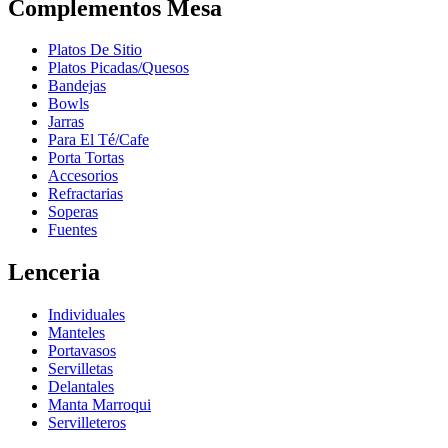
Complementos Mesa
Platos De Sitio
Platos Picadas/Quesos
Bandejas
Bowls
Jarras
Para El Té/Cafe
Porta Tortas
Accesorios
Refractarias
Soperas
Fuentes
Lenceria
Individuales
Manteles
Portavasos
Servilletas
Delantales
Manta Marroqui
Servilleteros