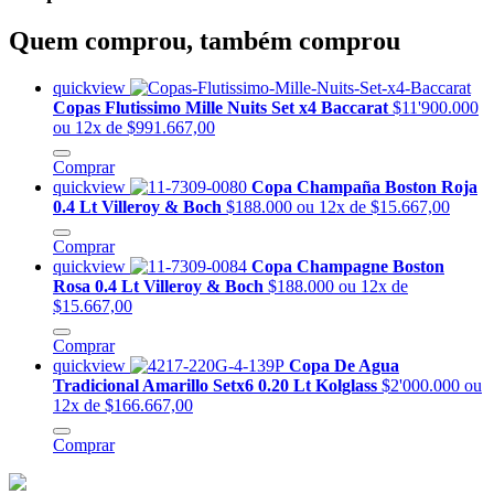
Quem comprou, também comprou
quickview
Copas Flutissimo Mille Nuits Set x4 Baccarat
$11'900.000
ou 12x de $991.667,00
Comprar
quickview
Copa Champaña Boston Roja
0.4 Lt Villeroy & Boch
$188.000
ou 12x de $15.667,00
Comprar
quickview
Copa Champagne Boston
Rosa 0.4 Lt Villeroy & Boch
$188.000
ou 12x de
$15.667,00
Comprar
quickview
Copa De Agua
Tradicional Amarillo Setx6 0.20 Lt Kolglass
$2'000.000
ou
12x de $166.667,00
Comprar