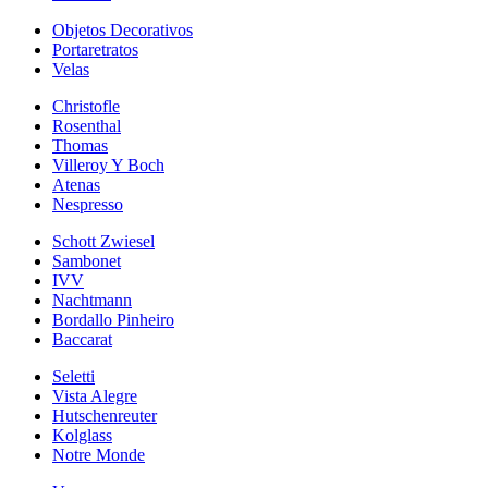
Objetos Decorativos
Portaretratos
Velas
Christofle
Rosenthal
Thomas
Villeroy Y Boch
Atenas
Nespresso
Schott Zwiesel
Sambonet
IVV
Nachtmann
Bordallo Pinheiro
Baccarat
Seletti
Vista Alegre
Hutschenreuter
Kolglass
Notre Monde