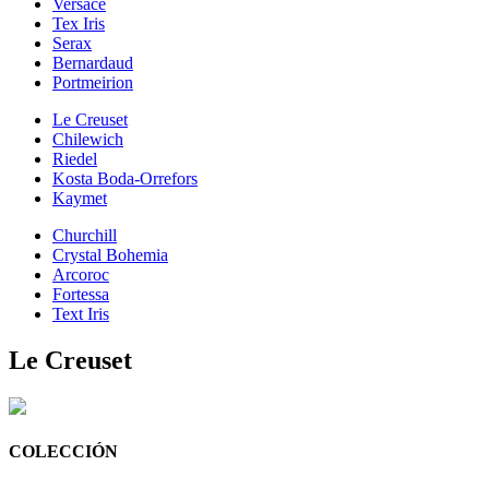
Versace
Tex Iris
Serax
Bernardaud
Portmeirion
Le Creuset
Chilewich
Riedel
Kosta Boda-Orrefors
Kaymet
Churchill
Crystal Bohemia
Arcoroc
Fortessa
Text Iris
Le Creuset
COLECCIÓN