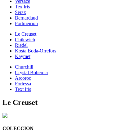
Versace
Tex Iris
Serax
Bernardaud
Portmeirion
Le Creuset
Chilewich
Riedel
Kosta Boda-Orrefors
Kaymet
Churchill
Crystal Bohemia
Arcoroc
Fortessa
Text Iris
Le Creuset
COLECCIÓN