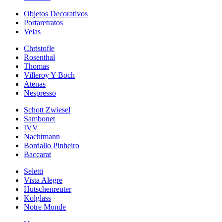
Objetos Decorativos
Portaretratos
Velas
Christofle
Rosenthal
Thomas
Villeroy Y Boch
Atenas
Nespresso
Schott Zwiesel
Sambonet
IVV
Nachtmann
Bordallo Pinheiro
Baccarat
Seletti
Vista Alegre
Hutschenreuter
Kolglass
Notre Monde