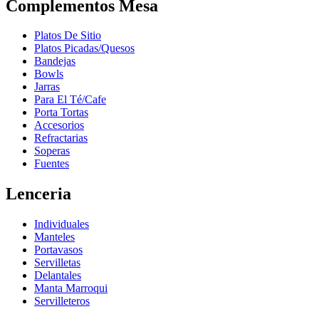
Complementos Mesa
Platos De Sitio
Platos Picadas/Quesos
Bandejas
Bowls
Jarras
Para El Té/Cafe
Porta Tortas
Accesorios
Refractarias
Soperas
Fuentes
Lenceria
Individuales
Manteles
Portavasos
Servilletas
Delantales
Manta Marroqui
Servilleteros