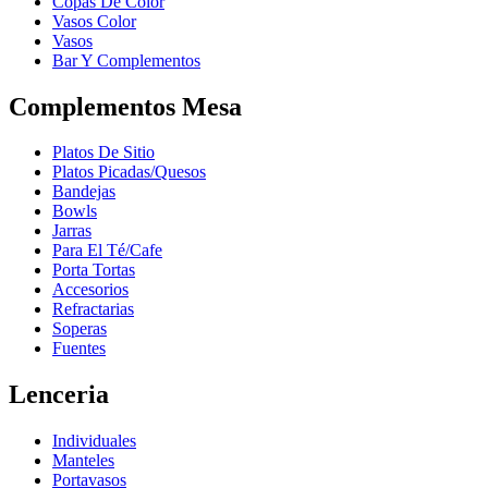
Copas De Color
Vasos Color
Vasos
Bar Y Complementos
Complementos Mesa
Platos De Sitio
Platos Picadas/Quesos
Bandejas
Bowls
Jarras
Para El Té/Cafe
Porta Tortas
Accesorios
Refractarias
Soperas
Fuentes
Lenceria
Individuales
Manteles
Portavasos