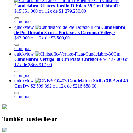
Candelabro 3 Luces Jardin D'Eden 39 Cm Chistofle
$15'351.000
ou 12x de $1.279.250,00
Comprar
quickview
Candelabro
de Pie Dorado 8 cm – Portavelas Carmiña Villegas
$42.000
ou 12x de $3.500,00
Comprar
quickview
Candelabro Vertigo 30 Cm Plata Christofle
$4'427.000
ou
12x de $368.917,00
Comprar
quickview
Candelabro Sicilia 3B Azul 40
Cm Ivv
$2'599.892
ou 12x de $216.658,00
Comprar
También puedes llevar