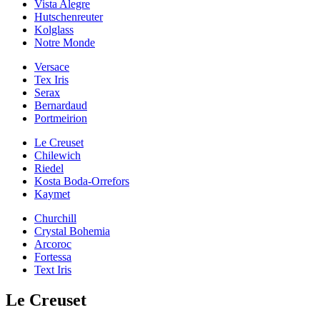
Vista Alegre
Hutschenreuter
Kolglass
Notre Monde
Versace
Tex Iris
Serax
Bernardaud
Portmeirion
Le Creuset
Chilewich
Riedel
Kosta Boda-Orrefors
Kaymet
Churchill
Crystal Bohemia
Arcoroc
Fortessa
Text Iris
Le Creuset