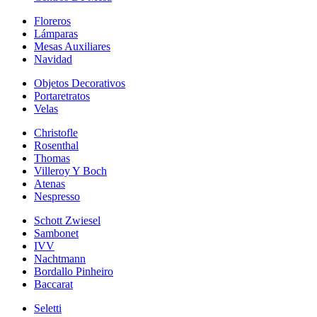
Floreros
Lámparas
Mesas Auxiliares
Navidad
Objetos Decorativos
Portaretratos
Velas
Christofle
Rosenthal
Thomas
Villeroy Y Boch
Atenas
Nespresso
Schott Zwiesel
Sambonet
IVV
Nachtmann
Bordallo Pinheiro
Baccarat
Seletti