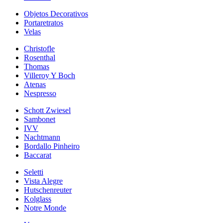
Objetos Decorativos
Portaretratos
Velas
Christofle
Rosenthal
Thomas
Villeroy Y Boch
Atenas
Nespresso
Schott Zwiesel
Sambonet
IVV
Nachtmann
Bordallo Pinheiro
Baccarat
Seletti
Vista Alegre
Hutschenreuter
Kolglass
Notre Monde