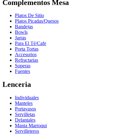
Complementos Mesa
Platos De Sitio
Platos Picadas/Quesos
Bandejas
Bowls
Jarras
Para El Té/Cafe
Porta Tortas
Accesorios
Refractarias
Soperas
Fuentes
Lenceria
Individuales
Manteles
Portavasos
Servilletas
Delantales
Manta Marroqui
Servilleteros