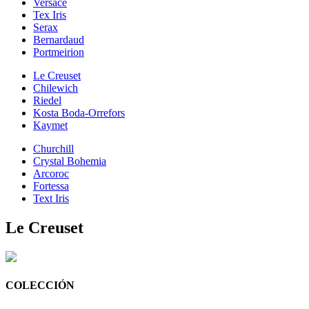
Versace
Tex Iris
Serax
Bernardaud
Portmeirion
Le Creuset
Chilewich
Riedel
Kosta Boda-Orrefors
Kaymet
Churchill
Crystal Bohemia
Arcoroc
Fortessa
Text Iris
Le Creuset
COLECCIÓN