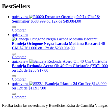
BestSellers
quickview
Decanter Opening 0.9 Lt Chef &
Sommelier
$588.999
ou 12x de $49.084,00
Comprar
quickview
Bandeja Octogone Negra Lacada Mediana Baccarat 46
CM
$2'761.000
ou 12x de $230.084,00
Comprar
quickview
Bandeja Redonda Acero Oh 40 Cm Christofle
$3'071.000
ou 12x de $255.917,00
Comprar
quickview
Bandeja Islands 24 Cm Ivv
$143.000
ou 12x de $11.917,00
Comprar
Reciba todas las novedades y Beneficios Extra de Carmiña Villegas.