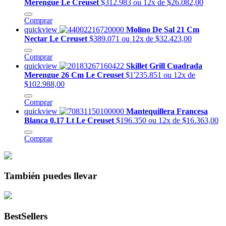
Merengue Le Creuset
$312.983
ou 12x de $26.082,00
Comprar
quickview
Molino De Sal 21 Cm
Nectar Le Creuset
$389.071
ou 12x de $32.423,00
Comprar
quickview
Skillet Grill Cuadrada
Merengue 26 Cm Le Creuset
$1'235.851
ou 12x de
$102.988,00
Comprar
quickview
Mantequillera Francesa
Blanca 0.17 Lt Le Creuset
$196.350
ou 12x de $16.363,00
Comprar
También puedes llevar
BestSellers