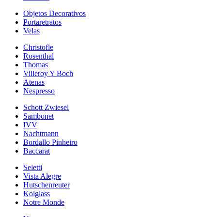
Objetos Decorativos
Portaretratos
Velas
Christofle
Rosenthal
Thomas
Villeroy Y Boch
Atenas
Nespresso
Schott Zwiesel
Sambonet
IVV
Nachtmann
Bordallo Pinheiro
Baccarat
Seletti
Vista Alegre
Hutschenreuter
Kolglass
Notre Monde