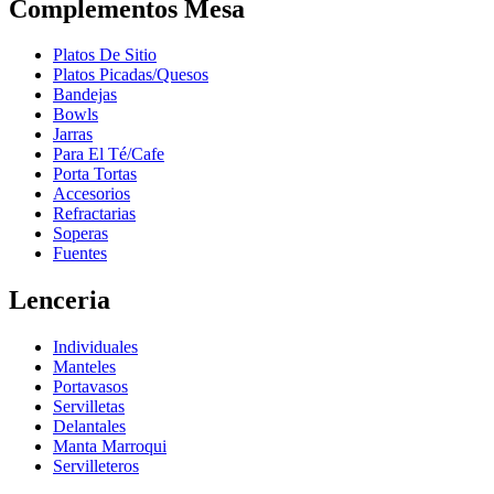
Complementos Mesa
Platos De Sitio
Platos Picadas/Quesos
Bandejas
Bowls
Jarras
Para El Té/Cafe
Porta Tortas
Accesorios
Refractarias
Soperas
Fuentes
Lenceria
Individuales
Manteles
Portavasos
Servilletas
Delantales
Manta Marroqui
Servilleteros