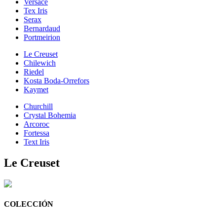
Versace
Tex Iris
Serax
Bernardaud
Portmeirion
Le Creuset
Chilewich
Riedel
Kosta Boda-Orrefors
Kaymet
Churchill
Crystal Bohemia
Arcoroc
Fortessa
Text Iris
Le Creuset
COLECCIÓN