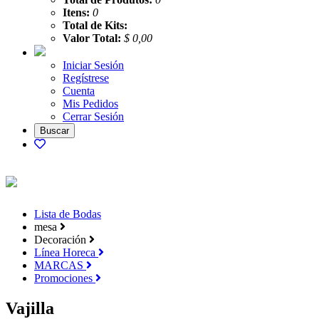
Itens:
0
Total de Kits:
Valor Total:
$ 0,00
Iniciar Sesión
Regístrese
Cuenta
Mis Pedidos
Cerrar Sesión
Lista de Bodas
mesa
Decoración
Línea Horeca
MARCAS
Promociones
Vajilla