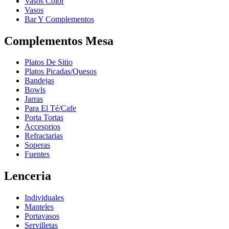
Vasos Color
Vasos
Bar Y Complementos
Complementos Mesa
Platos De Sitio
Platos Picadas/Quesos
Bandejas
Bowls
Jarras
Para El Té/Cafe
Porta Tortas
Accesorios
Refractarias
Soperas
Fuentes
Lenceria
Individuales
Manteles
Portavasos
Servilletas