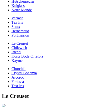
Hutschenreuter
Kolglass
Notre Monde
Versace
Tex Iris
Serax
Bernardaud
Portmeirion
Le Creuset
Chilewich
Riedel
Kosta Boda-Orrefors
Kaymet
Churchill
Crystal Bohemia
Arcoroc
Fortessa
Text Iris
Le Creuset