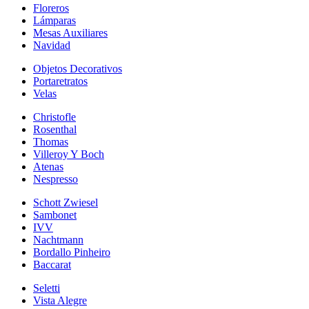
Floreros
Lámparas
Mesas Auxiliares
Navidad
Objetos Decorativos
Portaretratos
Velas
Christofle
Rosenthal
Thomas
Villeroy Y Boch
Atenas
Nespresso
Schott Zwiesel
Sambonet
IVV
Nachtmann
Bordallo Pinheiro
Baccarat
Seletti
Vista Alegre