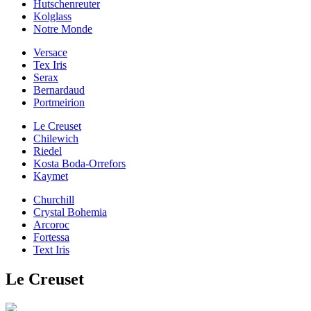
Hutschenreuter
Kolglass
Notre Monde
Versace
Tex Iris
Serax
Bernardaud
Portmeirion
Le Creuset
Chilewich
Riedel
Kosta Boda-Orrefors
Kaymet
Churchill
Crystal Bohemia
Arcoroc
Fortessa
Text Iris
Le Creuset