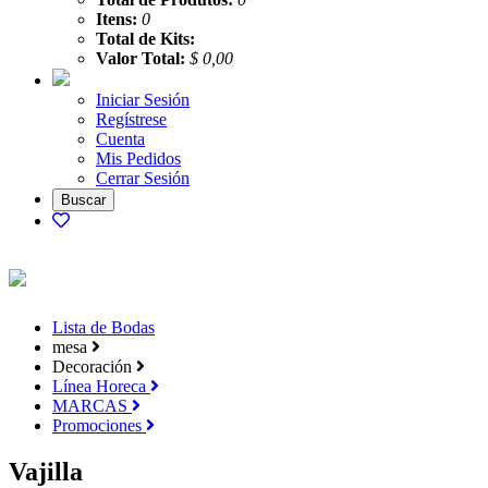
Itens:
0
Total de Kits:
Valor Total:
$ 0,00
Iniciar Sesión
Regístrese
Cuenta
Mis Pedidos
Cerrar Sesión
Lista de Bodas
mesa
Decoración
Línea Horeca
MARCAS
Promociones
Vajilla