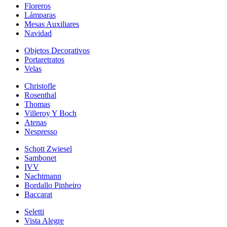
Floreros
Lámparas
Mesas Auxiliares
Navidad
Objetos Decorativos
Portaretratos
Velas
Christofle
Rosenthal
Thomas
Villeroy Y Boch
Atenas
Nespresso
Schott Zwiesel
Sambonet
IVV
Nachtmann
Bordallo Pinheiro
Baccarat
Seletti
Vista Alegre