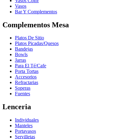
Vasos Color
Vasos
Bar Y Complementos
Complementos Mesa
Platos De Sitio
Platos Picadas/Quesos
Bandejas
Bowls
Jarras
Para El Té/Cafe
Porta Tortas
Accesorios
Refractarias
Soperas
Fuentes
Lenceria
Individuales
Manteles
Portavasos
Servilletas