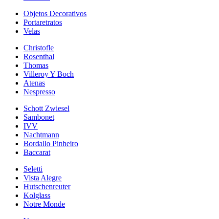
Objetos Decorativos
Portaretratos
Velas
Christofle
Rosenthal
Thomas
Villeroy Y Boch
Atenas
Nespresso
Schott Zwiesel
Sambonet
IVV
Nachtmann
Bordallo Pinheiro
Baccarat
Seletti
Vista Alegre
Hutschenreuter
Kolglass
Notre Monde