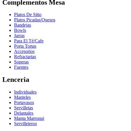
Complementos Mesa
Platos De Sitio
Platos Picadas/Quesos
Bandejas
Bowls
Jarras
Para El Té/Cafe
Porta Tortas
Accesorios
Refractarias
Soperas
Fuentes
Lenceria
Individuales
Manteles
Portavasos
Servilletas
Delantales
Manta Marroqui
Servilleteros