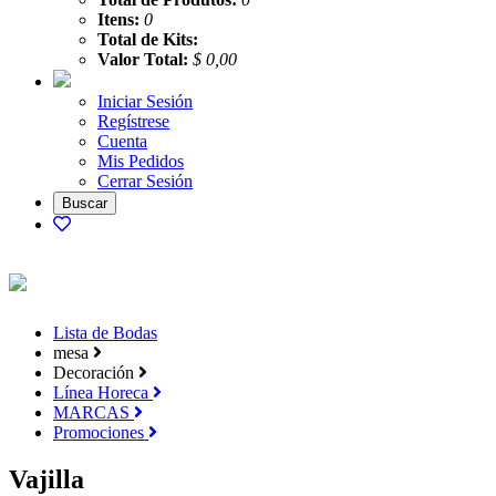
Itens:
0
Total de Kits:
Valor Total:
$ 0,00
Iniciar Sesión
Regístrese
Cuenta
Mis Pedidos
Cerrar Sesión
Lista de Bodas
mesa
Decoración
Línea Horeca
MARCAS
Promociones
Vajilla