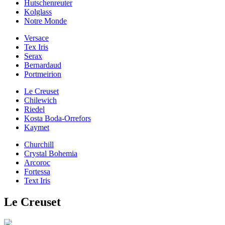
Hutschenreuter
Kolglass
Notre Monde
Versace
Tex Iris
Serax
Bernardaud
Portmeirion
Le Creuset
Chilewich
Riedel
Kosta Boda-Orrefors
Kaymet
Churchill
Crystal Bohemia
Arcoroc
Fortessa
Text Iris
Le Creuset