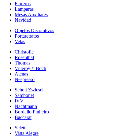
Floreros
Lámparas
Mesas Auxiliares
Navidad
Objetos Decorativos
Portaretratos
Velas
Christofle
Rosenthal
Thomas
Villeroy Y Boch
Atenas
Nespresso
Schott Zwiesel
Sambonet
IVV
Nachtmann
Bordallo Pinheiro
Baccarat
Seletti
Vista Alegre