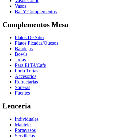
Vasos Color
Vasos
Bar Y Complementos
Complementos Mesa
Platos De Sitio
Platos Picadas/Quesos
Bandejas
Bowls
Jarras
Para El Té/Cafe
Porta Tortas
Accesorios
Refractarias
Soperas
Fuentes
Lenceria
Individuales
Manteles
Portavasos
Servilletas